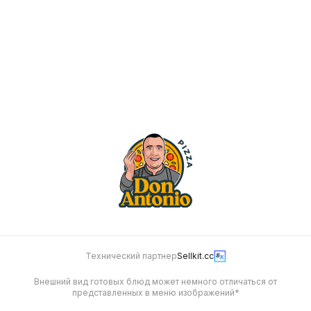
Гратен «Бургер»
Гратен по-домашнему
251 г
234 г
250
250
Технический партнер
Sellkit.cc
Внешний вид готовых блюд может немного отличаться от
представленных в меню изображений*